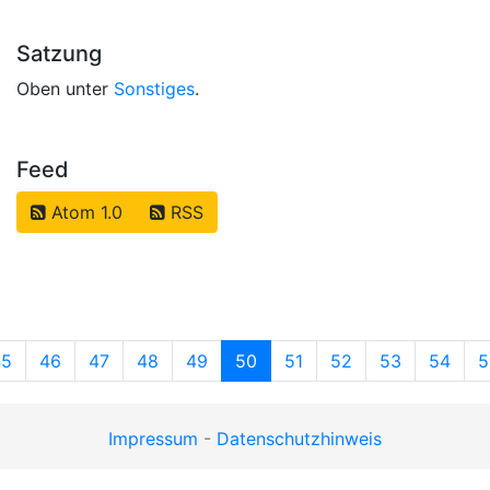
Satzung
Oben unter
Sonstiges
.
Feed
Atom 1.0
RSS
45
46
47
48
49
50
51
52
53
54
5
(current)
Impressum
-
Datenschutzhinweis