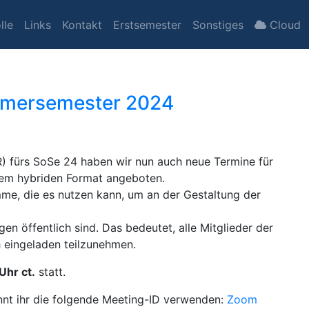
lle
Links
Kontakt
Erstsemester
Sonstiges
Cloud
mersemester 2024
) fürs SoSe 24 haben wir nun auch neue Termine für
nem hybriden Format angeboten.
mme, die es nutzen kann, um an der Gestaltung der
en öffentlich sind. Das bedeutet, alle Mitglieder der
h eingeladen teilzunehmen.
Uhr ct.
statt.
nnt ihr die folgende Meeting-ID verwenden:
Zoom