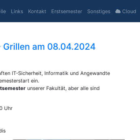
lle
Links
Kontakt
Erstsemester
Sonstiges
Cloud
 Grillen am 08.04.2024
ften IT-Sicherheit, Informatik und Angewandte
mesterstart ein.
stsemester
unserer Fakultät, aber alle sind
0 Uhr
dis